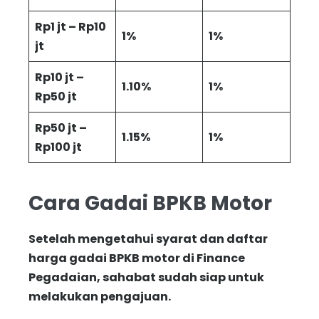
Rp1 jt – Rp10
1%
1%
jt
Rp10 jt –
1.10%
1%
Rp50 jt
Rp50 jt –
1.15%
1%
Rp100 jt
Cara Gadai BPKB Motor
Setelah mengetahui syarat dan daftar
harga gadai BPKB motor di Finance
Pegadaian, sahabat sudah siap untuk
melakukan pengajuan.