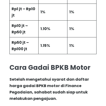
Rp1 jt – Rp10
1%
1%
jt
Rp10 jt –
1.10%
1%
Rp50 jt
Rp50 jt –
1.15%
1%
Rp100 jt
Cara Gadai BPKB Motor
Setelah mengetahui syarat dan daftar
harga gadai BPKB motor di Finance
Pegadaian, sahabat sudah siap untuk
melakukan pengajuan.