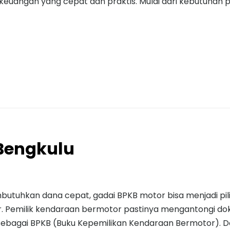
euangan yang cepat dan praktis. Mulai dari kebutuhan 
Bengkulu
butuhkan dana cepat, gadai BPKB motor bisa menjadi pi
or. Pemilik kendaraan bermotor pastinya mengantongi d
sebagai BPKB (Buku Kepemilikan Kendaraan Bermotor). D